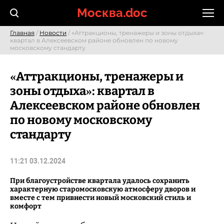
Skip
Москва.doc
to
content
Главная
/
Новости
/ «Аттракционы, тренажеры и зоны отдыха»:
квартал в Алексеевском районе обновлен по новому
московскому стандарту
«Аттракционы, тренажеры и
зоны отдыха»: квартал в
Алексеевском районе обновлен
по новому московскому
стандарту
11:21 03.12.2024
При благоустройстве квартала удалось сохранить
характерную старомосковскую атмосферу дворов и
вместе с тем привнести новый московский стиль и
комфорт