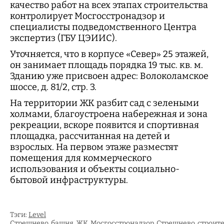
качество работ на всех этапах строительства
контролирует Мосгосстронадзор и
специалисты подведомственного Центра
экспертиз (ГБУ ЦЭИИС).
Уточняется, что в корпусе «Север» 25 этажей,
он занимает площадь порядка 19 тыс. кв. м.
Зданию уже присвоен адрес: Волоколамское
шоссе, д. 81/2, стр. 3.
На территории ЖК разбит сад с зелеными
холмами, благоустроена набережная и зона
рекреации, вскоре появится и спортивная
площадка, рассчитанная на детей и
взрослых. На первом этаже разместят
помещения для коммерческого
использования и объекты социально-
бытовой инфраструктуры.
Тэги:
Level
Стрешнево
башня
ЖК
Мосгосстронадзор
Стрешнево
строит