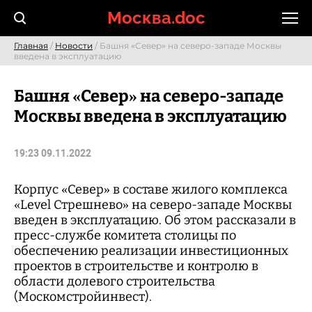
Skip
Москва.doc
to
content
Главная
/
Новости
/ Башня «Север» на северо-западе Москвы
введена в эксплуатацию
Башня «Север» на северо-западе
Москвы введена в эксплуатацию
19:23 09.11.2022
Корпус «Север» в составе жилого комплекса
«Level Стрешнево» на северо-западе Москвы
введен в эксплуатацию. Об этом рассказали в
пресс-службе комитета столицы по
обеспечению реализации инвестиционных
проектов в строительстве и контролю в
области долевого строительства
(Москомстройинвест).