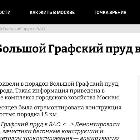
ОСТИ
КАК ЖИТЬ В МОСКВЕ
ТОЧКА ЗРЕНИЯ
й Графский пруд в ВАО
Большой Графский пруд 
ривели в порядок Большой Графский пруд,
рода. Такая информация приведена в
 комплекса городского хозяйства Москвы.
 месяцев была отремонтирована конструкция
стью порядка 1,5 км.
 Графский пруд в ВАО. <…> Демонтировали
, зачистили бетонные конструкции и
 методом торкретирования — армирующую