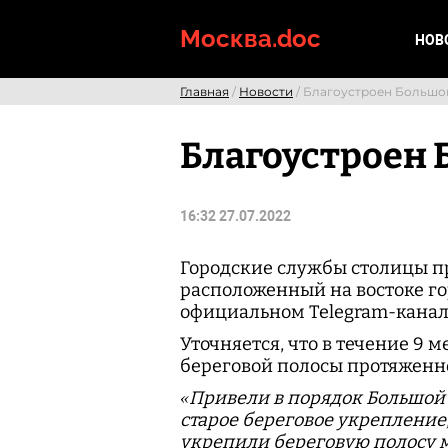
Skip
to
Москва.doc
НОВ
content
Главная
/
Новости
/ Благоустроен Большо
Благоустроен 
16:32 27.07.2022
Городские службы столицы п
расположенный на востоке го
официальном Telegram-канале
Уточняется, что в течение 9
береговой полосы протяженно
«Привели в порядок Большой
старое береговое укрепление
укрепили береговую полосу