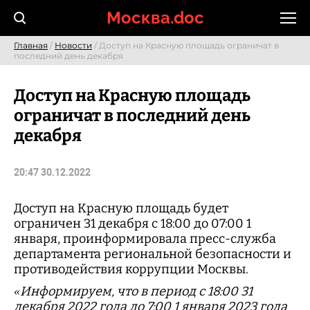
Skip
Москва.doc
to
content
Главная
/
Новости
/ Доступ на Красную площадь ограничат в
последний день декабря
Доступ на Красную площадь
ограничат в последний день
декабря
20:47 30.12.2022
Доступ на Красную площадь будет
ограничен 31 декабря с 18:00 до 07:00 1
января, проинформировала пресс-служба
департамента региональной безопасности и
противодействия коррупции Москвы.
«Информируем, что в период с 18:00 31
декабря 2022 года до 7:00 1 января 2023 года