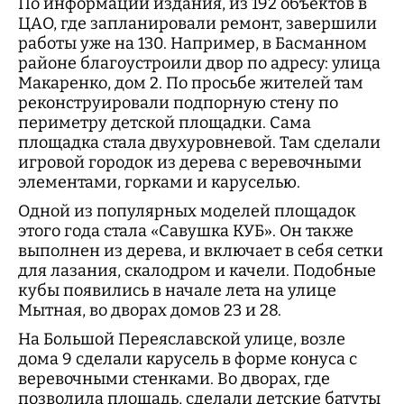
По информации издания, из 192 объектов в
ЦАО, где запланировали ремонт, завершили
работы уже на 130. Например, в Басманном
районе благоустроили двор по адресу: улица
Макаренко, дом 2. По просьбе жителей там
реконструировали подпорную стену по
периметру детской площадки. Сама
площадка стала двухуровневой. Там сделали
игровой городок из дерева с веревочными
элементами, горками и каруселью.
Одной из популярных моделей площадок
этого года стала «Савушка КУБ». Он также
выполнен из дерева, и включает в себя сетки
для лазания, скалодром и качели. Подобные
кубы появились в начале лета на улице
Мытная, во дворах домов 23 и 28.
На Большой Переяславской улице, возле
дома 9 сделали карусель в форме конуса с
веревочными стенками. Во дворах, где
позволила площадь, сделали детские батуты