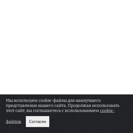
Мы используем cookie-файлы для наилучшего
представления нашего сайта. Продолжая использовать
О РЕДАКЦИИ
КОНТАКТЫ
этот сайт, вы соглашаетесь с использованием
cookie-
Сетевое издание «Москва.doc» зарегистрировано
18+
Федеральной службой по надзору в сфере связи,
файлов
.
Согласен
информационных технологий и массовых
коммуникаций (Роскомнадзор) 18 января 2022 г.
Регистрационный номер ЭЛ № ФС 77 — 82565.