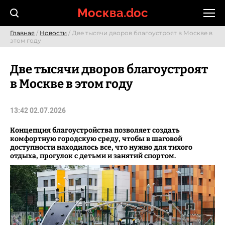
Skip
Москва.doc
to
content
Главная
/
Новости
/ Две тысячи дворов благоустроят в Москве в
этом году
Две тысячи дворов благоустроят
в Москве в этом году
13:42 02.07.2026
Концепция благоустройства позволяет создать
комфортную городскую среду, чтобы в шаговой
доступности находилось все, что нужно для тихого
отдыха, прогулок с детьми и занятий спортом.