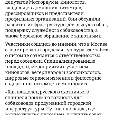
депутатов Мосгордумы, кинологов,
владельцев домашних питомцев,
дрессировщиков и представители
профильных организаций. Они обсудили
развитие инфраструктуры для выгула собак,
поддержку служебного собаководства, а
также бережное обращение с животными.
Участники сошлись во мнении, что в Москве
сформирована городская культура, где забота
о питомце сочетается с ответственностью
перед соседями. Специализированные
площадки, мероприятия с участием
кинологов, ветеринаров и зоопсихологов,
цифровые сервисы изменили философию
содержания питомцев в мегаполисе.
«Как владелец русского охотничьего
спаниеля понимаю важность для
собаководов продуманной городской
инфраструктуры. Нужна площадка, где
можно гулять с питомцем, получить совет