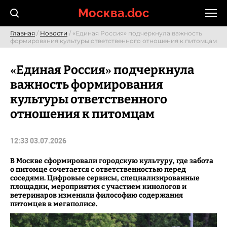
Skip
Москва.doc
to
content
Главная
/
Новости
/ «Единая Россия» подчеркнула важность
формирования культуры ответственного отношения к питомцам
«Единая Россия» подчеркнула
важность формирования
культуры ответственного
отношения к питомцам
12:33 03.07.2026
В Москве сформировали городскую культуру, где забота
о питомце сочетается с ответственностью перед
соседями. Цифровые сервисы, специализированные
площадки, мероприятия с участием кинологов и
ветеринаров изменили философию содержания
питомцев в мегаполисе.