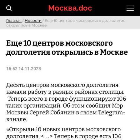
Skip
Москва.doc
to
content
Главная
/
Новости
/ Еще 10 центров московского долголетия
открылись в Москве
Еще 10 центров московского
долголетия открылись в Москве
15:52 14.11.2023
Десять центров московского долголетия
начали работу в разных районах столицы.
Теперь всего в городе функционируют 106
таких организаций. Об этом сообщил Мэр
Москвы Сергей Собянин в своем Telegram-
канале.
«Открыли 10 новых центров московского
долголетия. <…> Теперь в городе есть 106