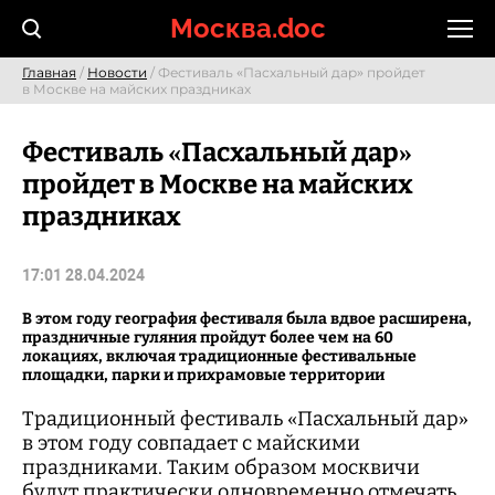
Skip
Москва.doc
to
content
Главная
/
Новости
/ Фестиваль «Пасхальный дар» пройдет
в Москве на майских праздниках
Фестиваль «Пасхальный дар»
пройдет в Москве на майских
праздниках
17:01 28.04.2024
В этом году география фестиваля была вдвое расширена,
праздничные гуляния пройдут более чем на 60
локациях, включая традиционные фестивальные
площадки, парки и прихрамовые территории
Традиционный фестиваль «Пасхальный дар»
в этом году совпадает с майскими
праздниками. Таким образом москвичи
будут практически одновременно отмечать