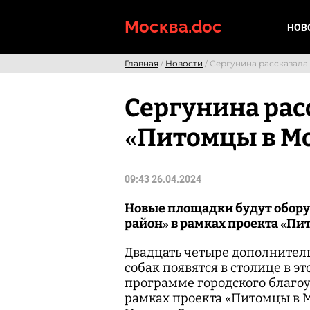
Skip
to
Москва.doc
НОВ
content
Главная
/
Новости
/ Сергунина рассказала
Сергунина рас
«Питомцы в М
09:43 26.04.2024
Новые площадки будут обору
район» в рамках проекта «Пи
Двадцать четыре дополнител
собак появятся в столице в э
программе городского благоу
рамках проекта «Питомцы в М