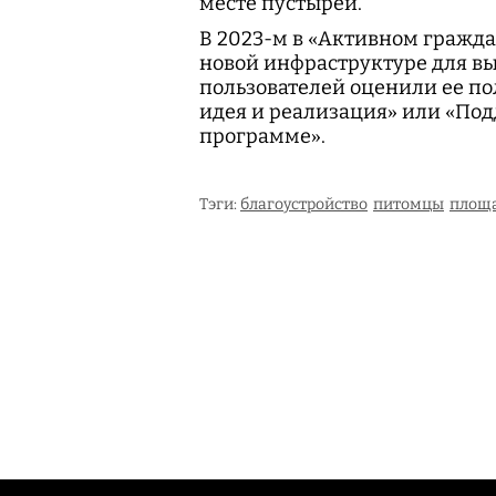
месте пустырей.
В 2023-м в «Активном гражда
новой инфраструктуре для выг
пользователей оценили ее по
идея и реализация» или «Под
программе».
Тэги:
благоустройство
питомцы
площ