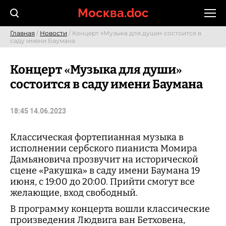
Skip
Москва.doc
to
content
Главная
/
Новости
/ Концерт «Музыка для души» состоится в
саду имени Баумана
Концерт «Музыка для души»
состоится в саду имени Баумана
18:45 14.06.2023
Классическая фортепианная музыка в
исполнении сербского пианиста Момира
Дамьяновича прозвучит на исторической
сцене «Ракушка» в саду имени Баумана 19
июня, с 19:00 до 20:00. Прийти смогут все
желающие, вход свободный.
В программу концерта вошли классические
произведения Людвига ван Бетховена,