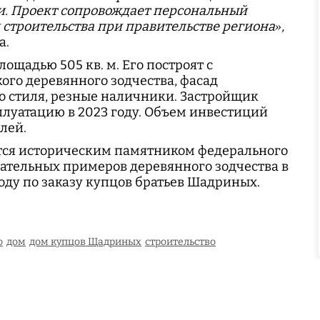
и. Проект сопровождает персональный
строительства при правительстве региона»,
а.
ощадью 505 кв. м. Его построят с
го деревянного зодчества, фасад
о стиля, резные наличники. Застройщик
сплуатацию в 2023 году. Объем инвестиций
блей.
тся историческим памятником федерального
чательных примеров деревянного зодчества в
году по заказу купцов братьев Шадриных.
.
о
дом
дом купцов Щадриных
строительство