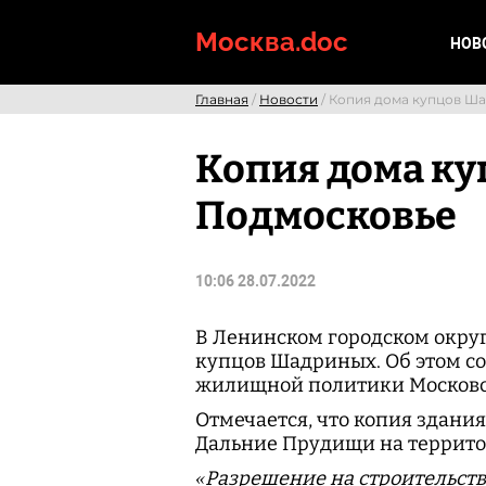
Skip
to
Москва.doc
НОВ
content
Главная
/
Новости
/ Копия дома купцов Ш
Копия дома ку
Подмосковье
10:06 28.07.2022
В Ленинском городском округ
купцов Шадриных. Об этом с
жилищной политики Московс
Отмечается, что копия здани
Дальние Прудищи на террито
«Разрешение на строительс