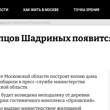
ОСТИ
КАК ЖИТЬ В МОСКВЕ
ТОЧКА ЗРЕНИЯ
адриных появится в Подмосковье
пцов Шадриных появитс
е Московской области построят копию дома
ообщили в пресс-службе министерства
кой области.
я будет возведена неподалеку от деревни
рии гостиничного комплекса «Орловский».
тво выдано министерством жилищной