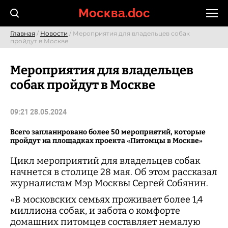
Skip
Москва.doc
to
content
Главная
/
Новости
/ Мероприятия для владельцев собак
пройдут в Москве
Мероприятия для владельцев
собак пройдут в Москве
09:21 28.05.2024
Всего запланировано более 50 мероприятий, которые
пройдут на площадках проекта «Питомцы в Москве»
Цикл мероприятий для владельцев собак
начнется в столице 28 мая. Об этом рассказал
журналистам Мэр Москвы Сергей Собянин.
«В московских семьях проживает более 1,4
миллиона собак, и забота о комфорте
домашних питомцев составляет немалую