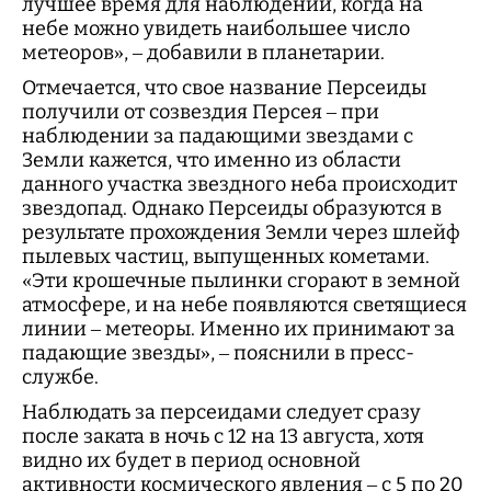
лучшее время для наблюдений, когда на
небе можно увидеть наибольшее число
метеоров», – добавили в планетарии.
Отмечается, что свое название Персеиды
получили от созвездия Персея – при
наблюдении за падающими звездами с
Земли кажется, что именно из области
данного участка звездного неба происходит
звездопад. Однако Персеиды образуются в
результате прохождения Земли через шлейф
пылевых частиц, выпущенных кометами.
«Эти крошечные пылинки сгорают в земной
атмосфере, и на небе появляются светящиеся
линии – метеоры. Именно их принимают за
падающие звезды», – пояснили в пресс-
службе.
Наблюдать за персеидами следует сразу
после заката в ночь с 12 на 13 августа, хотя
видно их будет в период основной
активности космического явления – с 5 по 20