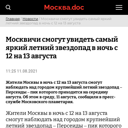
Skip
Москва.doc
to
content
Главная
/
Новости
/ Москвичи смогут увидеть самый яркий
летний звездопад в ночь с 12 на 13 августа
Москвичи смогут увидеть самый
яркий летний звездопад в ночь с
12 на 13 августа
11:25 11.08.2021
Жители Москвы в ночь с 12 на 13 августа смогут
наблюдать над городом крупнейший летний звездопад –
Персеиды – пик которого приходится на середину
августа. Об этом в среду, 11 августа, сообщили в пресс-
службе Московского планетария.
Жители Москвы в ночь с 12 на 13 августа
смогут наблюдать над городом крупнейший
летний звездопад – Персеиды – пик которого