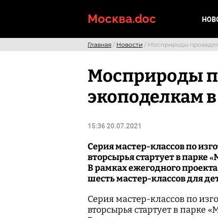
Skip
to
Москва.doc
НОВ
content
Главная
/
Новости
/ Мосприроды проведет
Мосприроды пр
экоподелкам в
15:36 20.07.2021
Серия мастер-классов по изг
вторсырья стартует в парке «
В рамках ежегодного проекта
шесть мастер-классов для де
Серия мастер-классов по изг
вторсырья стартует в парке «