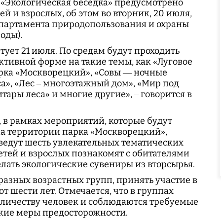
 «Экологическая беседка» предусмотрено
ей и взрослых, об этом во вторник, 20 июля,
партамента природопользования и охраны
оды).
тует 21 июля. По средам будут проходить
ктивной форме на такие темы, как «Луговое
арка «Москворецкий», «Совы — ночные
а», «Лес – многоэтажный дом», «Мир под
ары леса» и многие другие», – говорится в
, в рамках мероприятий, которые будут
на территории парка «Москворецкий»,
едут шесть увлекательных тематических
детей и взрослых познакомят с обитателями
елать экологические сувениры из вторсырья.
разных возрастных групп, принять участие в
от шести лет. Отмечается, что в группах
оличеству человек и соблюдаются требуемые
кие меры предосторожности.