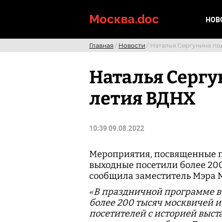
Skip
to
Москва.doc
НОВ
content
Главная
/
Новости
/ Наталья Сергунина по
Наталья Сергу
летия ВДНХ
10:39 09.08.2022
Мероприятия, посвященные п
выходные посетили более 200
сообщила заместитель Мэра 
«В праздничной программе в
более 200 тысяч москвичей и
посетителей с историей выст