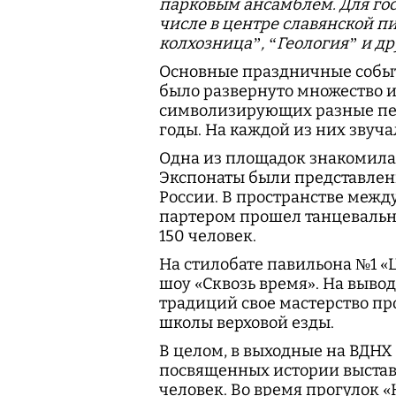
парковым ансамблем. Для гос
числе в центре славянской п
колхозница”, “Геология” и др
Основные праздничные событи
было развернуто множество 
символизирующих разные пери
годы. На каждой из них звуча
Одна из площадок знакомила 
Экспонаты были представлен
России. В пространстве межд
партером прошел танцевальн
150 человек.
На стилобате павильона №1 «
шоу «Сквозь время». На выв
традиций свое мастерство п
школы верховой езды.
В целом, в выходные на ВДНХ
посвященных истории выстав
человек. Во время прогулок «