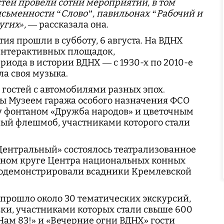
тей провели сотни мероприятий, в том
исьменности “Слово”, павильонах “Рабочий и
угих»,
— рассказала она.
я прошли в субботу, 6 августа. На ВДНХ
интерактивных площадок,
ода в истории ВДНХ — с 1930-х по 2010-е
ла своя музыка.
гостей с автомобилями разных эпох.
ы Музеем гаража особого назначения ФСО
у фонтаном «Дружба народов» и цветочным
ый флешмоб, участниками которого стали
Центральный» состоялось театрализованное
одном круге Центра национальных конных
родемонстрировали всадники Кремлевской
 прошло около 30 тематических экскурсий,
ки, участниками которых стали свыше 600
Нам 83!» и «Вечерние огни ВДНХ» гости