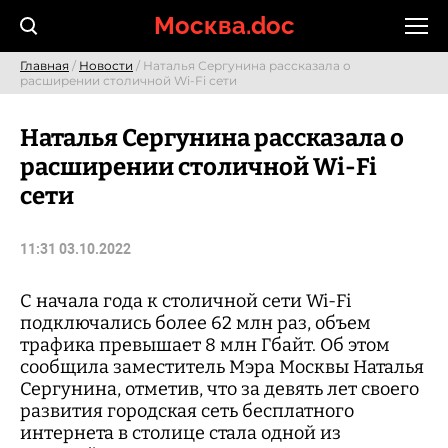
Skip
Москва.doc
to
content
Главная
/
Новости
/ Наталья Сергунина рассказала о
расширении столичной Wi-Fi сети
Наталья Сергунина рассказала о
расширении столичной Wi-Fi
сети
11:31 03.10.2022
С начала года к столичной сети Wi-Fi
подключались более 62 млн раз, объем
трафика превышает 8 млн Гбайт. Об этом
сообщила заместитель Мэра Москвы Наталья
Сергунина, отметив, что за девять лет своего
развития городская сеть бесплатного
интернета в столице стала одной из