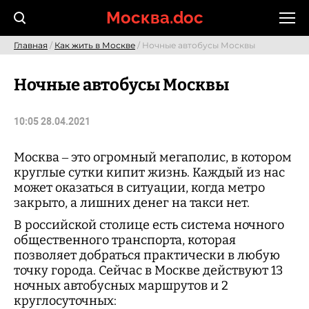
Skip
Москва.doc
to
content
Главная
/
Как жить в Москве
/ Ночные автобусы Москвы
Ночные автобусы Москвы
10:05 28.04.2021
Москва – это огромный мегаполис, в котором
круглые сутки кипит жизнь. Каждый из нас
может оказаться в ситуации, когда метро
закрыто, а лишних денег на такси нет.
В российской столице есть система ночного
общественного транспорта, которая
позволяет добраться практически в любую
точку города. Сейчас в Москве действуют 13
ночных автобусных маршрутов и 2
круглосуточных: