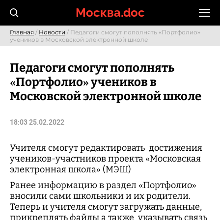
Skip
Москва.doc
to
content
Главная
/
Новости
/ Педагоги смогут пополнять «Портфолио»
учеников в Московской электронной школе
Педагоги смогут пополнять
«Портфолио» учеников в
Московской электронной школе
18:03 25.02.2022
Учителя смогут редактировать достижения
учеников-участников проекта «Московская
электронная школа» (МЭШ)
Ранее информацию в раздел «Портфолио»
вносили сами школьники и их родители.
Теперь и учителя смогут загружать данные,
прикреплять файлы а также указывать связь