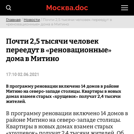
Skip
Москва.doc
to
content
Главная
/
Новости
/ Почти 2,5 тысячи человек переедут в
«реновационные» дома в Митино
Почти 2,5 тысячи человек
переедут в «реновационные»
дома в Митино
17:10 02.06.2021
В программу реновации включено 14 домов в районе
Митино на северо-западе столицы. Квартиры в новых
домах взамен старых «хрущевок» получат 2,4 тысячи
жителей.
В программу реновации включено 14 домов в
районе Митино на северо-западе столицы.
Квартиры в новых домах взамен старых
«хрущевок» получат 2,4 тысячи жителей. Об