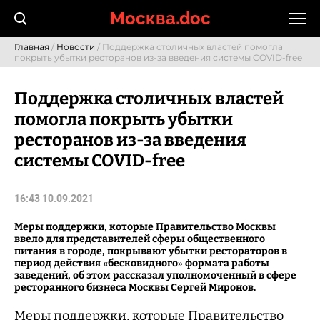
Skip
Москва.doc
to
content
Главная
/
Новости
/ Поддержка столичных властей помогла
покрыть убытки ресторанов из-за введения системы COVID-free
Поддержка столичных властей
помогла покрыть убытки
ресторанов из-за введения
системы COVID-free
16:43 10.09.2021
Меры поддержки, которые Правительство Москвы
ввело для представителей сферы общественного
питания в городе, покрывают убытки рестораторов в
период действия «бесковидного» формата работы
заведений, об этом рассказал уполномоченный в сфере
ресторанного бизнеса Москвы Сергей Миронов.
Меры поддержки, которые Правительство