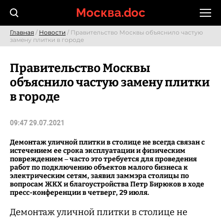
Skip
Москва.doc
to
content
Главная
/
Новости
/ Правительство Москвы объяснило частую
замену плитки в городе
Правительство Москвы
объяснило частую замену плитки
в городе
09:47 29.07.2021
Демонтаж уличной плитки в столице не всегда связан с
истечением ее срока эксплуатации и физическим
повреждением – часто это требуется для проведения
работ по подключению объектов малого бизнеса к
электрическим сетям, заявил заммэра столицы по
вопросам ЖКХ и благоустройства Петр Бирюков в ходе
пресс-конференции в четверг, 29 июля.
Демонтаж уличной плитки в столице не