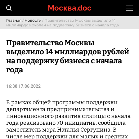
Skip
Москва.doc
to
content
Главная
/
Новости
/ Правительство Москвы выделило 14
миллиардов рублей на поддержку бизнеса с начала года
Правительство Москвы
выделило 14 миллиардов рублей
на поддержку бизнеса с начала
года
16:38 17.06.2022
В рамках общей программы поддержки
департамента предпринимательства и
инновационного развития столицы с начала
года реализовано 70 инициатив, сообщила
заместитель мэра Наталья Сергунина. В
числе мер поддержки для малых и средних