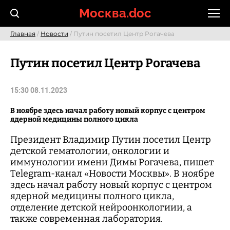
Skip
Москва.doc
to
content
Главная
/
Новости
/ Путин посетил Центр Рогачева
Путин посетил Центр Рогачева
15:30 08.11.2023
В ноябре здесь начал работу новый корпус с центром
ядерной медицины полного цикла
Президент Владимир Путин посетил Центр
детской гематологии, онкологии и
иммунологии имени Димы Рогачева, пишет
Telegram-канал «Новости Москвы». В ноябре
здесь начал работу новый корпус с центром
ядерной медицины полного цикла,
отделение детской нейроонкологиии, а
также современная лаборатория.