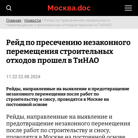
Skip
Москва.doc
to
content
Главная
/
Новости
/ Рейд по пресечению незаконного
перемещения строительных отходов прошел в ТиНАО
Рейд по пресечению незаконного
перемещения строительных
отходов прошел в ТиНАО
11:22 22.08.2024
Рейды, направленные на выявление и предотвращение
незаконного перемещения после работ по
строительству и сносу, проводятся в Москве на
постоянной основе
Рейды, направленные на выявление и
предотвращение незаконного перемещения
после работ по строительству и сносу,
проводятся в Москве на постоянной основе.