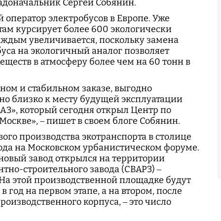
радоначальник Сергей Собянин.
 оператор электробусов в Европе. Уже
там курсирует более 600 экологически
аждым увеличивается, поскольку замена
буса на экологичный аналог позволяет
еществ в атмосферу более чем на 60 тонн в
пном и стабильном заказе, выгодно
но близко к месту будущей эксплуатации
мАЗ», который сегодня открыл Центр по
Москве», – пишет в своем блоге Собянин.
ого производства экотранспорта в столице
ода на Московском урбанистическом форуме.
 новый завод открылся на территории
тно-строительного завода (СВАРЗ) –
На этой производственной площадке будут
в год на первом этапе, а на втором, после
оизводственного корпуса, – это число