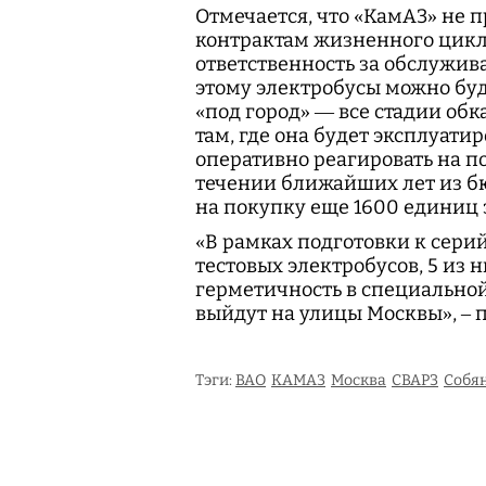
Отмечается, что «КамАЗ» не п
контрактам жизненного цикл
ответственность за обслужива
этому электробусы можно буд
«под город» — все стадии обк
там, где она будет эксплуати
оперативно реагировать на п
течении ближайших лет из б
на покупку еще 1600 единиц 
«В рамках подготовки к сери
тестовых электробусов, 5 из 
герметичность в специальной
выйдут на улицы Москвы», –
Тэги:
ВАО
КАМАЗ
Москва
СВАРЗ
Собя