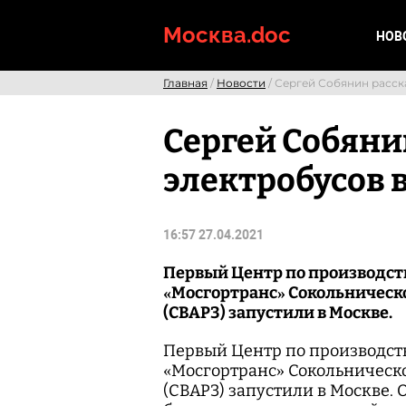
Skip
to
Москва.doc
НОВ
content
Главная
/
Новости
/ Сергей Собянин расск
Сергей Собяни
электробусов 
16:57 27.04.2021
Первый Центр по производств
«Мосгортранс» Сокольническ
(СВАРЗ) запустили в Москве.
Первый Центр по производств
«Мосгортранс» Сокольническ
(СВАРЗ) запустили в Москве. 