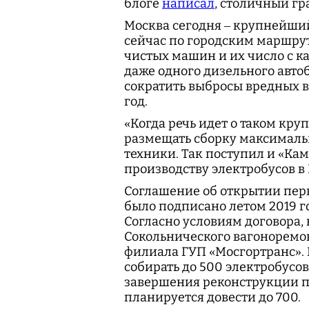
блоге
написал
, столичный г
Москва сегодня – крупнейший
сейчас по городским маршру
чистых машин и их число с к
даже одного дизельного авто
сократить выбросы вредных в
год.
«Когда речь идет о таком кру
размещать сборку максималь
техники. Так поступил и «Ка
производству электробусов в 
Соглашение об открытии перв
было подписано летом 2019 г
Согласно условиям договора,
Сокольнического вагоноремон
филиала ГУП «Мосгортранс». 
собирать до 500 электробусов 
завершения реконструкции пр
планируется довести до 700.