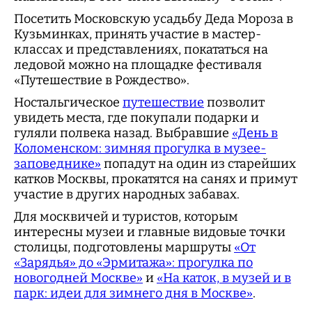
Посетить Московскую усадьбу Деда Мороза в
Кузьминках, принять участие в мастер-
классах и представлениях, покататься на
ледовой можно на площадке фестиваля
«Путешествие в Рождество».
Ностальгическое
путешествие
позволит
увидеть места, где покупали подарки и
гуляли полвека назад. Выбравшие
«День в
Коломенском: зимняя прогулка в музее-
заповеднике»
попадут на один из старейших
катков Москвы, прокатятся на санях и примут
участие в других народных забавах.
Для москвичей и туристов, которым
интересны музеи и главные видовые точки
столицы, подготовлены маршруты
«От
«Зарядья» до «Эрмитажа»: прогулка по
новогодней Москве»
и
«На каток, в музей и в
парк: идеи для зимнего дня в Москве»
.