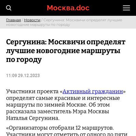
Skip
Москва.doc
to
content
Главная
/
Новости
/ Сергунина: Москвичи определят лучшие
новогодние маршруты по городу
Сергунина: Москвичи определят
лучшие новогодние маршруты
по городу
11:09 29.12.2023
Участники проекта «
Активный гражданин
»
определят самые красивые и интересные
маршруты по зимней Москве. Об этом
рассказала заместитель Мэра Москвы
Наталья Сергунина.
«Организаторы отобрали 12 маршрутов.
Участники могут отметить от одного до пяти