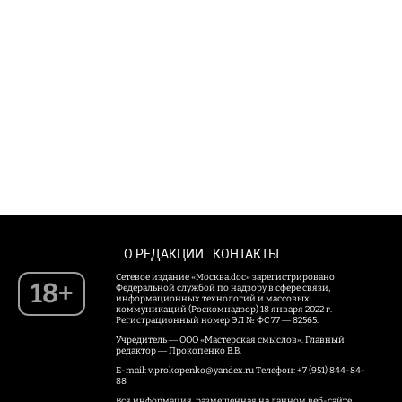
О РЕДАКЦИИ
КОНТАКТЫ
Сетевое издание «Москва.doc» зарегистрировано
18+
Федеральной службой по надзору в сфере связи,
информационных технологий и массовых
коммуникаций (Роскомнадзор) 18 января 2022 г.
Регистрационный номер ЭЛ № ФС 77 — 82565.
Учредитель — ООО «Мастерская смыслов». Главный
редактор — Прокопенко В.В.
E-mail: v.prokopenko@yandex.ru Телефон: +7 (951) 844-84-
88
Вся информация, размещенная на данном веб-сайте,