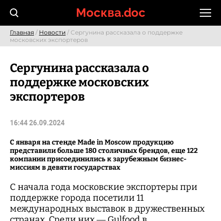
Skip
Москва.doc
to
content
Главная
/
Новости
/ Сергунина рассказала о поддержке
московских экспортеров
Сергунина рассказала о
поддержке московских
экспортеров
16:44 26.09.2024
С января на стенде Made in Moscow продукцию
представили больше 180 столичных брендов, еще 122
компании присоединились к зарубежным бизнес-
миссиям в девяти государствах
С начала года московские экспортеры при
поддержке города посетили 11
международных выставок в дружественных
странах. Среди них — Gulfood в