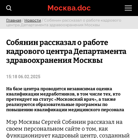
Skip
Москва.doc
to
content
Главная
/
Новости
/ Собянин рассказал о работе кадрового
центра Департамента здравоохранения Москвы
Собянин рассказал о работе
кадрового центра Департамента
здравоохранения Москвы
15:18 06.02.2025
На базе центра проводится независимая оценка
квалификации медработников, в том числе тех, кто
претендует на статус «Московский врач», а также
реализуются образовательные программы по
повышению квалификации медицинского персонала
Мэр Москвы Сергей Собянин рассказал на
своем персональном сайте о том, как
функционирует кадровый центр, созданный