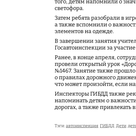
того, детям напомнили о зна
светофора.
Затем ребята разобрали в иг
а также вспомнили о важнос
элементов на одежде.
В завершении занятия учите
Госавтоинспекции за участие
Ранее, в конце апреля, сотр
провели открытый урок «Доро
№1467. Занятие также прошло
о правилах дорожного движен
что может произойти, если н
Инспекторы ГИБДД также рек
напоминать детям о важност
дорогах, а также привлекать
Тэги:
автоинспекция
ГИБДД
Дети
дет