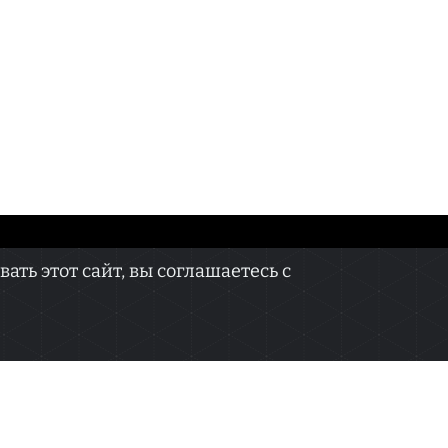
КОНТАКТЫ
ть этот сайт, вы соглашаетесь с
онных технологий и массовых коммуникаций
 не подлежит дальнейшему воспроизведению