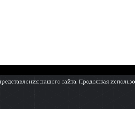
едставления нашего сайта. Продолжая использова
ва.doc» зарегистрировано Федеральной службой по надзору в сфере связи, информаци
ря 2022 г. Регистрационный номер ЭЛ № ФС 77 — 82565.
терская смыслов». Главный редактор — Прокопенко В.В.
ndex.ru Телефон: +7 (951) 844-84-88
щенная на данном веб-сайте, предназначена только для персонального пользования и
 в какой-либо форме, иначе как с письменного разрешения редакции.
ерсональных данных