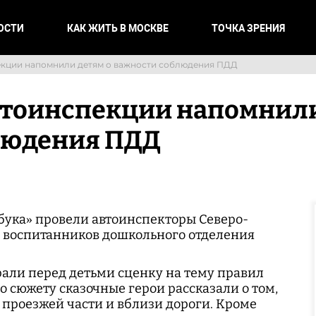
ОСТИ
КАК ЖИТЬ В МОСКВЕ
ТОЧКА ЗРЕНИЯ
екции напомнили детям о важности соблюдения ПДД
втоинспекции напомнили
людения ПДД
бука» провели автоинспекторы Северо-
я воспитанников дошкольного отделения
али перед детьми сценку на тему правил
о сюжету сказочные герои рассказали о том,
а проезжей части и вблизи дороги. Кроме