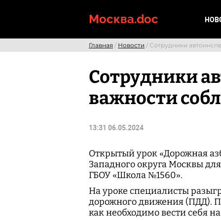
Skip
to
Москва.doc
НОВ
content
Главная
/
Новости
/ Сотрудники автоинсп
Сотрудники а
важности соб
13:31 06.05.2024
Открытый урок «Дорожная аз
Западного округа Москвы дл
ГБОУ «Школа №1560».
На уроке специалисты разыгр
дорожного движения (ПДД). П
как необходимо вести себя н