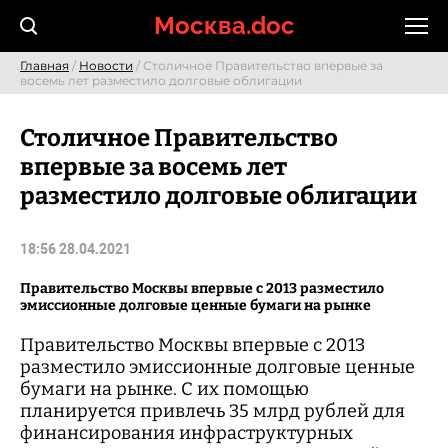
Skip
Москва.doc
to
content
Главная
/
Новости
/ Столичное Правительство впервые за
восемь лет разместило долговые облигации
Столичное Правительство
впервые за восемь лет
разместило долговые облигации
18:56 28.04.2021
Правительство Москвы впервые с 2013 разместило
эмиссионные долговые ценные бумаги на рынке
Правительство Москвы впервые с 2013
разместило эмиссионные долговые ценные
бумаги на рынке. С их помощью
планируется привлечь 35 млрд рублей для
финансирования инфраструктурных