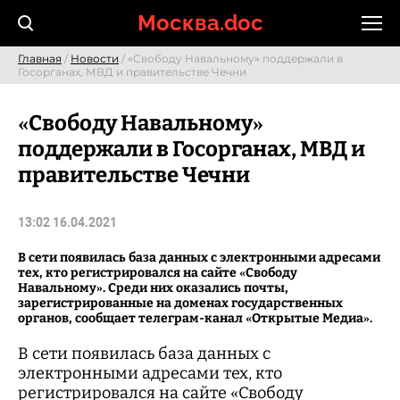
Skip
Москва.doc
to
content
Главная
/
Новости
/ «Свободу Навальному» поддержали в
Госорганах, МВД и правительстве Чечни
«Свободу Навальному»
поддержали в Госорганах, МВД и
правительстве Чечни
13:02 16.04.2021
В сети появилась база данных с электронными адресами
тех, кто регистрировался на сайте «Свободу
Навальному». Среди них оказались почты,
зарегистрированные на доменах государственных
органов, сообщает телеграм-канал «Открытые Медиа».
В сети появилась база данных с
электронными адресами тех, кто
регистрировался на сайте «Свободу