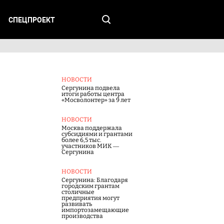
СПЕЦПРОЕКТ
НОВОСТИ
Сергунина подвела
итоги работы центра
«Мосволонтер» за 9 лет
НОВОСТИ
Москва поддержала
субсидиями и грантами
более 6,5 тыс.
участников МИК —
Сергунина
НОВОСТИ
Сергунина: Благодаря
городским грантам
столичные
предприятия могут
развивать
импортозамещающие
производства