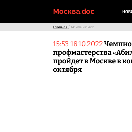
Skip
to
Москва.doc
НОВ
content
Главная
/ Абилимпикс
15:53 18.10.2022
Чемпио
профмастерства «Аби
пройдет в Москве в к
октября