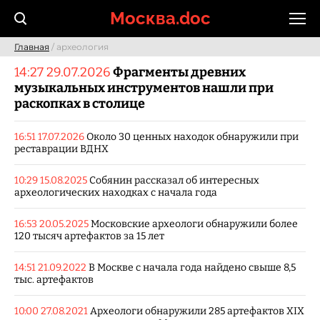
Skip
Москва.doc
to
content
Главная
/ археология
14:27 29.07.2026
Фрагменты древних
музыкальных инструментов нашли при
раскопках в столице
16:51 17.07.2026
Около 30 ценных находок обнаружили при
реставрации ВДНХ
10:29 15.08.2025
Собянин рассказал об интересных
археологических находках с начала года
16:53 20.05.2025
Московские археологи обнаружили более
120 тысяч артефактов за 15 лет
14:51 21.09.2022
В Москве с начала года найдено свыше 8,5
тыс. артефактов
10:00 27.08.2021
Археологи обнаружили 285 артефактов XIX