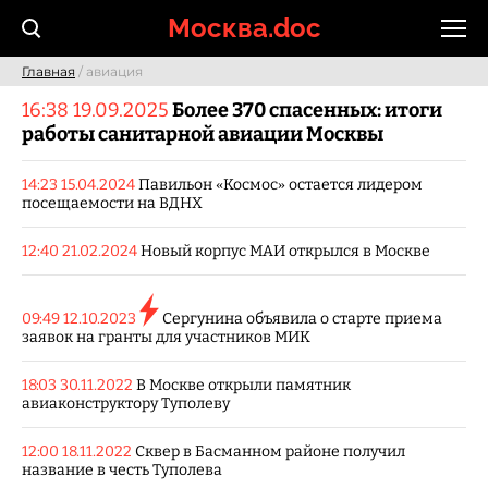
Skip
Москва.doc
to
content
Главная
/ авиация
16:38 19.09.2025
Более 370 спасенных: итоги
работы санитарной авиации Москвы
14:23 15.04.2024
Павильон «Космос» остается лидером
посещаемости на ВДНХ
12:40 21.02.2024
Новый корпус МАИ открылся в Москве
09:49 12.10.2023
Сергунина объявила о старте приема
заявок на гранты для участников МИК
18:03 30.11.2022
В Москве открыли памятник
авиаконструктору Туполеву
12:00 18.11.2022
Сквер в Басманном районе получил
название в честь Туполева