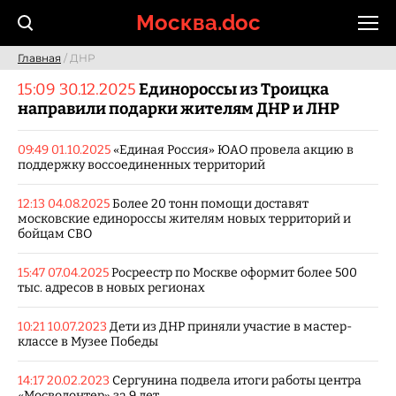
Skip
Москва.doc
to
content
Главная
/ ДНР
15:09 30.12.2025
Единороссы из Троицка
направили подарки жителям ДНР и ЛНР
09:49 01.10.2025
«Единая Россия» ЮАО провела акцию в
поддержку воссоединенных территорий
12:13 04.08.2025
Более 20 тонн помощи доставят
московские единороссы жителям новых территорий и
бойцам СВО
15:47 07.04.2025
Росреестр по Москве оформит более 500
тыс. адресов в новых регионах
10:21 10.07.2023
Дети из ДНР приняли участие в мастер-
классе в Музее Победы
14:17 20.02.2023
Сергунина подвела итоги работы центра
«Мосволонтер» за 9 лет