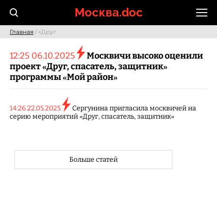
Skip
Москва.doc
to
content
Главная
/ «Друг
12:25 06.10.2025
Москвичи высоко оценили
проект «Друг, спасатель, защитник»
программы «Мой район»
14:26 22.05.2025
Сергунина пригласила москвичей на
серию мероприятий «Друг, спасатель, защитник»
Больше статей