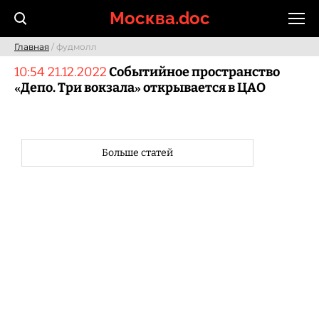
Skip
Москва.doc
to
content
Главная
/ фудмолл
10:54 21.12.2022
Событийное пространство
«Депо. Три вокзала» открывается в ЦАО
Больше статей