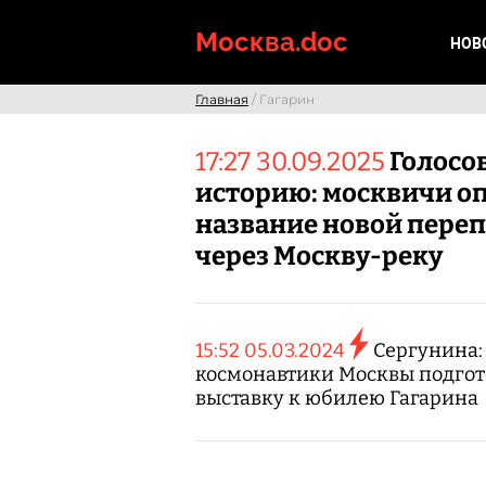
Skip
to
Москва.doc
НОВ
content
Главная
/ Гагарин
17:27 30.09.2025
Голосо
историю: москвичи о
название новой пере
через Москву-реку
15:52 05.03.2024
Сергунина:
космонавтики Москвы подго
выставку к юбилею Гагарина