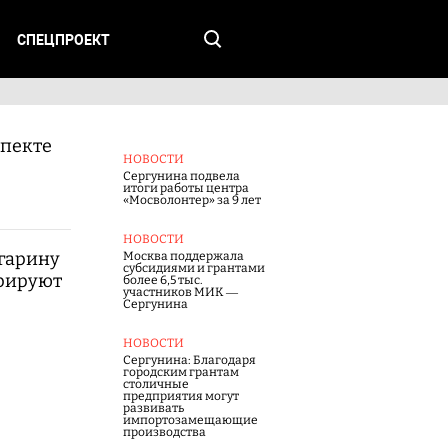
СПЕЦПРОЕКТ
пекте
НОВОСТИ
Сергунина подвела
итоги работы центра
«Мосволонтер» за 9 лет
НОВОСТИ
гарину
Москва поддержала
субсидиями и грантами
врируют
более 6,5 тыс.
участников МИК —
Сергунина
НОВОСТИ
Сергунина: Благодаря
городским грантам
столичные
предприятия могут
развивать
импортозамещающие
производства