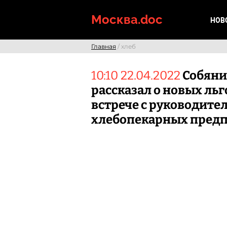
Skip
to
Москва.doc
НОВ
content
Главная
/ хлеб
10:10 22.04.2022
Собян
рассказал о новых льг
встрече с руководите
хлебопекарных пред