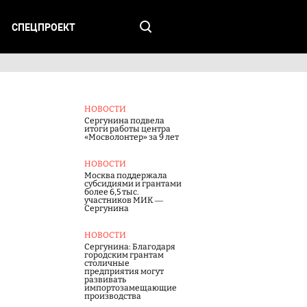
СПЕЦПРОЕКТ
НОВОСТИ
Сергунина подвела
итоги работы центра
«Мосволонтер» за 9 лет
НОВОСТИ
Москва поддержала
субсидиями и грантами
более 6,5 тыс.
участников МИК —
Сергунина
НОВОСТИ
Сергунина: Благодаря
городским грантам
столичные
предприятия могут
развивать
импортозамещающие
производства