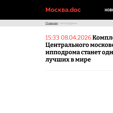
Skip
to
Москва.doc
НОВ
content
Главная
/ ипподром
15:33 08.04.2026
Компл
Центрального москов
ипподрома станет одн
лучших в мире