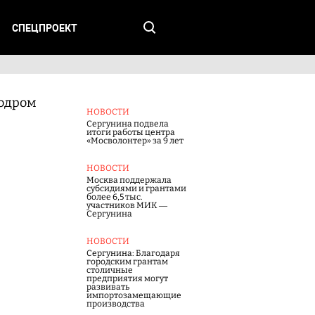
СПЕЦПРОЕКТ
одром
НОВОСТИ
Сергунина подвела
итоги работы центра
«Мосволонтер» за 9 лет
НОВОСТИ
Москва поддержала
субсидиями и грантами
более 6,5 тыс.
участников МИК —
Сергунина
НОВОСТИ
Сергунина: Благодаря
городским грантам
столичные
предприятия могут
развивать
импортозамещающие
производства