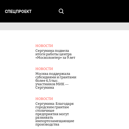
СПЕЦПРОЕКТ
НОВОСТИ
Сергунина подвела
итоги работы центра
«Мосволонтер» за 9 лет
НОВОСТИ
Москва поддержала
субсидиями и грантами
более 6,5 тыс.
участников МИК —
Сергунина
НОВОСТИ
Сергунина: Благодаря
городским грантам
столичные
предприятия могут
развивать
импортозамещающие
производства