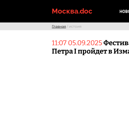
Skip
to
Москва.doc
НОВ
content
Главная
/ истоия
11:07 05.09.2025
Фестив
Петра I пройдет в Из