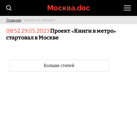
Skip
Москва.doc
to
content
Главная
/ «Книги в метро»
08:52 29.05.2023
Проект «Книги в метро»
стартовал в Москве
Больше статей