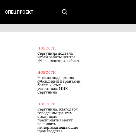
СПЕЦПРОЕКТ
НОВОСТИ
Сергунина подвела
итоги работы центра
«Мосволонтер» за 9 лет
НОВОСТИ
Москва поддержала
субсидиями и грантами
более 6,5 тыс.
участников МИК —
Сергунина
НОВОСТИ
Сергунина: Благодаря
городским грантам
столичные
предприятия могут
развивать
импортозамещающие
производства