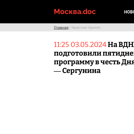
Skip
to
Москва.doc
НОВ
content
Главная
/ Красная Армия
11:25 03.05.2024
На ВД
подготовили пятидн
программу в честь Дн
— Сергунина