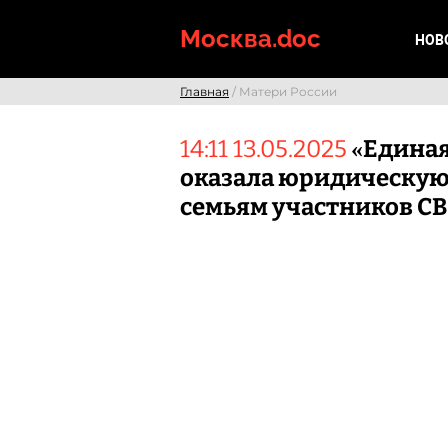
Skip
to
Москва.doc
НОВ
content
Главная
/ Матери России
14:11 13.05.2025
«Единая
оказала юридическу
семьям участников С