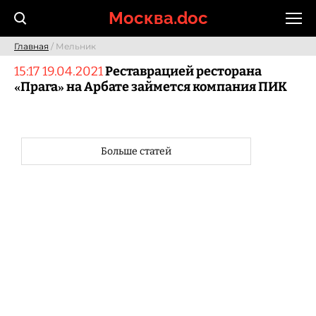
Skip
Москва.doc
to
content
Главная
/ Мельник
15:17 19.04.2021
Реставрацией ресторана
«Прага» на Арбате займется компания ПИК
Больше статей