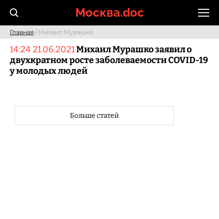
Skip
Москва.doc
to
content
Главная
/ Михаил Мурашко
14:24 21.06.2021
Михаил Мурашко заявил о
двухкратном росте заболеваемости COVID-19
у молодых людей
Больше статей