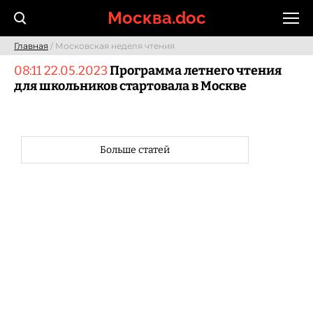
Skip
Москва.doc
to
content
Главная
/ Московская неделя чтения
08:11 22.05.2023
Программа летнего чтения
для школьников стартовала в Москве
Больше статей