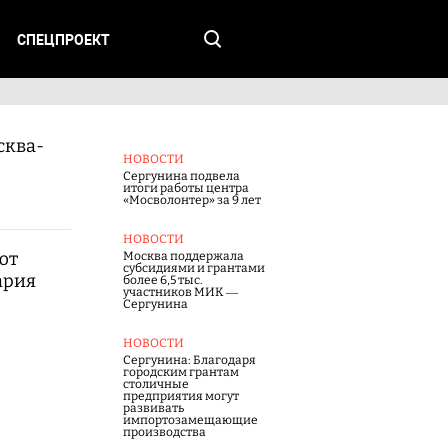
СПЕЦПРОЕКТ
сква-
НОВОСТИ
Сергунина подвела
итоги работы центра
«Мосволонтер» за 9 лет
НОВОСТИ
ют
Москва поддержала
субсидиями и грантами
ария
более 6,5 тыс.
участников МИК —
Сергунина
НОВОСТИ
Сергунина: Благодаря
городским грантам
столичные
предприятия могут
развивать
импортозамещающие
производства