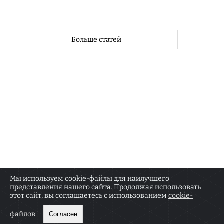
Больше статей
Мы используем cookie-файлы для наилучшего
представления нашего сайта. Продолжая использовать
О РЕДАКЦИИ
КОНТАКТЫ
этот сайт, вы соглашаетесь с использованием
cookie-
Сетевое издание «Москва.doc» зарегистрировано
18+
Федеральной службой по надзору в сфере связи,
файлов
.
Согласен
информационных технологий и массовых
коммуникаций (Роскомнадзор) 18 января 2022 г.