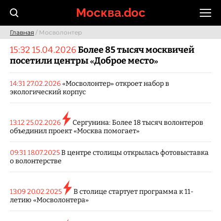
Skip
Москва.doc
to
content
Главная
/ Мосволонтер
15:32 15.04.2026
Более 85 тысяч москвичей
посетили центры «Доброе место»
14:31 27.02.2026
«Мосволонтер» откроет набор в
экологический корпус
13:12 25.02.2026
Сергунина: Более 18 тысяч волонтеров
объединил проект «Москва помогает»
09:31 18.07.2025
В центре столицы открылась фотовыставка
о волонтерстве
13:09 20.02.2025
В столице стартует программа к 11-
летию «Мосволонтера»