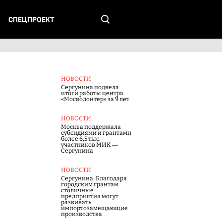
СПЕЦПРОЕКТ
НОВОСТИ
Сергунина подвела
итоги работы центра
«Мосволонтер» за 9 лет
НОВОСТИ
Москва поддержала
субсидиями и грантами
более 6,5 тыс.
участников МИК —
Сергунина
НОВОСТИ
Сергунина: Благодаря
городским грантам
столичные
предприятия могут
развивать
импортозамещающие
производства