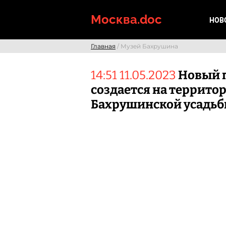
Skip
to
Москва.doc
НОВ
content
Главная
/ Музей Бахрушина
14:51 11.05.2023
Новый 
создается на террито
Бахрушинской усадь